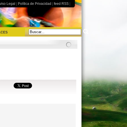
viso Legal
|
Política de Privacidad
|
feed RSS
|
ACES